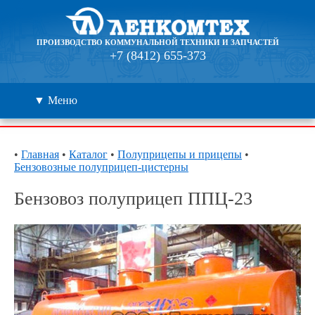
ПРОИЗВОДСТВО КОММУНАЛЬНОЙ ТЕХНИКИ И ЗАПЧАСТЕЙ
+7 (8412) 655-373
▼ Меню
Каталог
•
Главная
•
Каталог
•
Полуприцепы и прицепы
•
Бензовозные полуприцеп-цистерны
Дилеры
Бензовоз полуприцеп ППЦ-23
Контакты
О компании
🔍