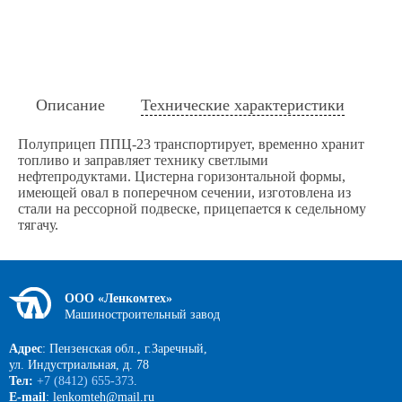
Описание
Технические характеристики
Полуприцеп ППЦ-23 транспортирует, временно хранит
топливо и заправляет технику светлыми
нефтепродуктами. Цистерна горизонтальной формы,
имеющей овал в поперечном сечении, изготовлена из
стали на рессорной подвеске, прицепается к седельному
тягачу.
ООО «Ленкомтех»
Машиностроительный завод
Адрес
: Пензенская обл., г.Заречный,
ул. Индустриальная, д. 78
Тел:
+7 (8412) 655-373
.
E-mail
: lenkomteh@mail.ru