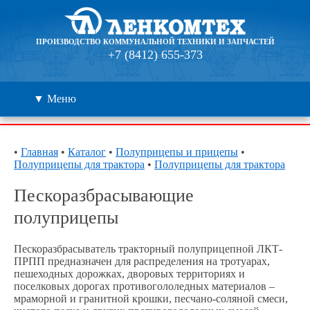
ПРОИЗВОДСТВО КОММУНАЛЬНОЙ ТЕХНИКИ И ЗАПЧАСТЕЙ
+7 (8412) 655-373
▼ Меню
Каталог
•
Главная
•
Каталог
•
Полуприцепы и прицепы
•
Полуприцепы для трактора
•
Полуприцепы для трактора
Дилеры
Пескоразбрасывающие
Контакты
полуприцепы
О компании
Пескоразбрасыватель тракторный полуприцепной ЛКТ-
ПРПП предназначен для распределения на тротуарах,
🔍
пешеходных дорожках, дворовых территориях и
поселковых дорогах противогололедных материалов –
мраморной и гранитной крошки, песчано-соляной смеси,