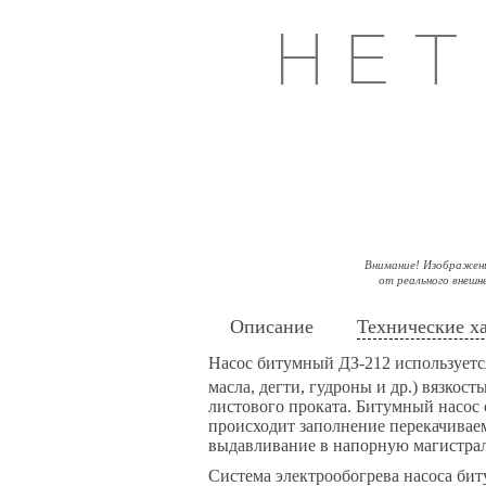
Внимание! Изображен
от реального внешн
Описание
Технические х
Насос битумный ДЗ-212 используетс
масла, дегти, гудроны и др.) вязкос
листового проката. Битумный насос
происходит заполнение перекачивае
выдавливание в напорную магистрал
Система электрообогрева насоса би