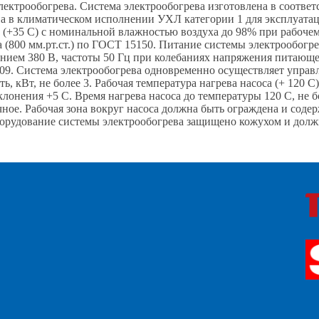
электрообогрева. Система электрообогрева изготовлена в соответ
на в климатическом исполнении УХЛ категории 1 для эксплуата
 К (+35 С) с номинальной влажностью воздуха до 98% при рабоче
кПа (800 мм.рт.ст.) по ГОСТ 15150. Питание системы электрообогр
нием 380 В, частоты 50 Гц при колебаниях напряжения питающе
09. Система электрообогрева одновременно осуществляет управ
, кВт, не более 3. Рабочая температура нагрева насоса (+ 120 
лонения +5 С. Время нагрева насоса до температуры 120 С, не 
ое. Рабочая зона вокруг насоса должна быть ограждена и содерж
борудование системы электрообогрева защищено кожухом и долж