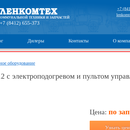
+7 (841
lenkomt
КОММУНАЛЬНОЙ ТЕХНИКИ И ЗАПЧАСТЕЙ
+7 (8412) 655-373
ог
Дилеры
Контакты
О комп
ное оборудование
 с электроподогревом и пультом управ
по за
Цена:
Узнать цен