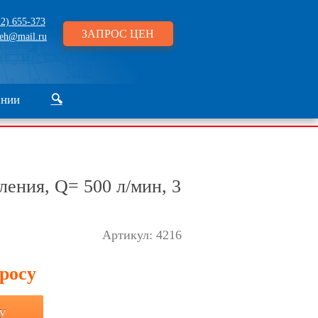
2) 655-373
ЗАПРОС ЦЕН
eh@mail.ru
ании
🔍
ления, Q= 500 л/мин, 3
Артикул:
4216
просу
у