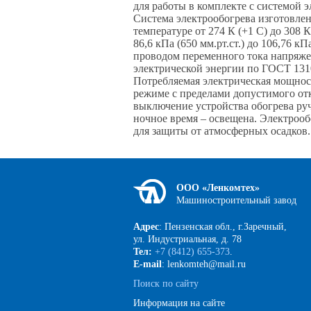
для работы в комплекте с системой 
Система электрообогрева изготовле
температуре от 274 К (+1 С) до 308
86,6 кПа (650 мм.рт.ст.) до 106,76 
проводом переменного тока напряже
электрической энергии по ГОСТ 131
Потребляемая электрическая мощность
режиме с пределами допустимого отк
выключение устройства обогрева ручн
ночное время – освещена. Электроо
для защиты от атмосферных осадков.
ООО «Ленкомтех»
Машиностроительный завод
Адрес
: Пензенская обл., г.Заречный,
ул. Индустриальная, д. 78
Тел:
+7 (8412) 655-373
.
E-mail
: lenkomteh@mail.ru
Поиск по сайту
Информация на сайте