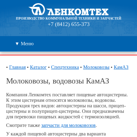
ПРОИЗВОДСТВО КОММУНАЛЬНОЙ ТЕХНИКИ И ЗАПЧАСТЕЙ
+7 (8412) 655-373
▼ Меню
Каталог
•
Главная
•
Каталог
•
Спецтехника
•
Молоковозы
•
КамАЗ
Дилеры
Молоковозы, водовозы КамАЗ
Контакты
Компания Ленкомтех поставляет пищевые автоцистерны.
К этим цистернам относятся молоковозы, водовозы.
Продукция трех видов: автоцистерны на шасси, прицеп-
О компании
цистерны и полуприцеп-цистерны. Они предназначены
для перевозки пищевых жидкостей с термоизоляцией.
🔍
Смотрите также
запчасти для молоковозов
.
У каждой пищевой автоцистерны два варианта