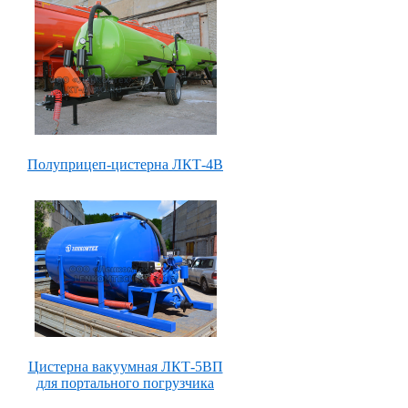
Полуприцеп-цистерна ЛКТ-4В
Цистерна вакуумная ЛКТ-5ВП
для портального погрузчика