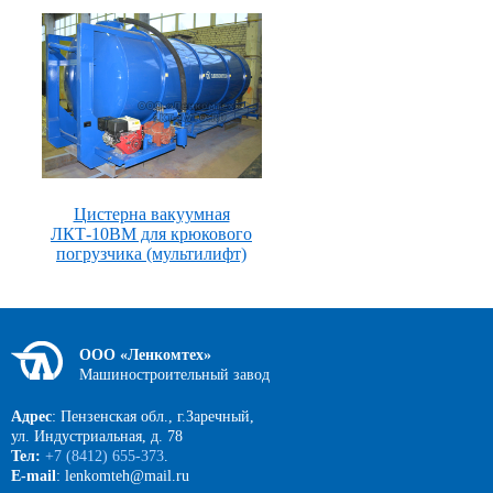
Цистерна вакуумная
ЛКТ-10ВМ для крюкового
погрузчика (мультилифт)
ООО «Ленкомтех»
Машиностроительный завод
Адрес
: Пензенская обл., г.Заречный,
ул. Индустриальная, д. 78
Тел:
+7 (8412) 655-373
.
E-mail
: lenkomteh@mail.ru