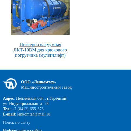
Цистерна вакуумная
ЛКТ-10ВМ для крюкового
погрузчика (мультилифт)
ООО «Ленкомтех»
Машиностроительный завод
Адрес
: Пензенская обл., г.Заречный,
ул. Индустриальная, д. 78
Тел:
+7 (8412) 655-373
.
E-mail
: lenkomteh@mail.ru
Поиск по сайту
Информация на сайте