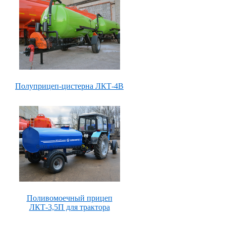
Полуприцеп-цистерна ЛКТ-4В
Поливомоечный прицеп
ЛКТ-3,5П для трактора