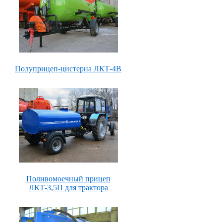
Полуприцеп-цистерна ЛКТ-4В
Поливомоечный прицеп
ЛКТ-3,5П для трактора