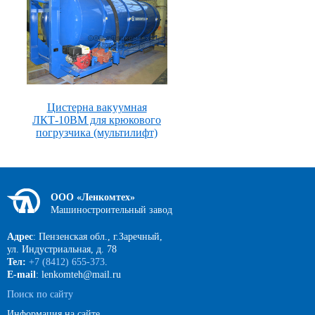
Цистерна вакуумная
ЛКТ-10ВМ для крюкового
погрузчика (мультилифт)
ООО «Ленкомтех»
Машиностроительный завод
Адрес
: Пензенская обл., г.Заречный,
ул. Индустриальная, д. 78
Тел:
+7 (8412) 655-373
.
E-mail
: lenkomteh@mail.ru
Поиск по сайту
Информация на сайте