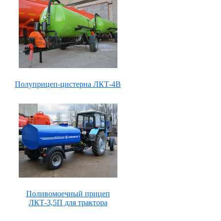
Полуприцеп-цистерна ЛКТ-4В
Поливомоечный прицеп
ЛКТ-3,5П для трактора