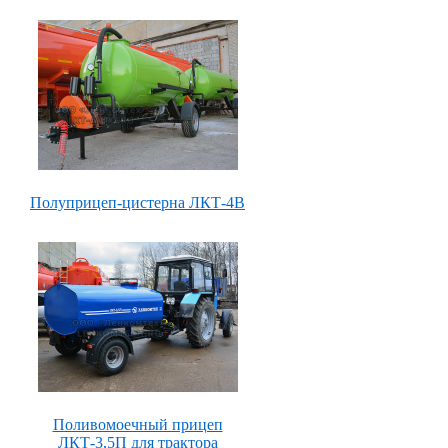
Полуприцеп-цистерна ЛКТ-4В
Поливомоечный прицеп
ЛКТ-3,5П для трактора