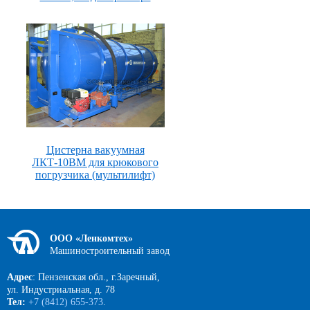
Цистерна вакуумная
ЛКТ-10ВМ для крюкового
погрузчика (мультилифт)
ООО «Ленкомтех»
Машиностроительный завод
Адрес
: Пензенская обл., г.Заречный,
ул. Индустриальная, д. 78
Тел:
+7 (8412) 655-373
.