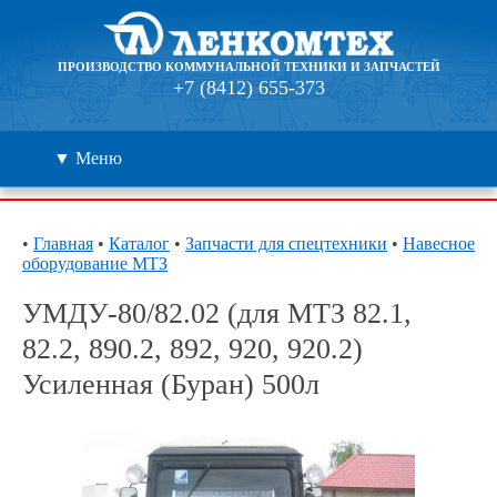
ПРОИЗВОДСТВО КОММУНАЛЬНОЙ ТЕХНИКИ И ЗАПЧАСТЕЙ
+7 (8412) 655-373
▼ Меню
Каталог
•
Главная
•
Каталог
•
Запчасти для спецтехники
•
Навесное
оборудование МТЗ
Дилеры
УМДУ-80/82.02 (для МТЗ 82.1,
Контакты
82.2, 890.2, 892, 920, 920.2)
Усиленная (Буран) 500л
О компании
🔍