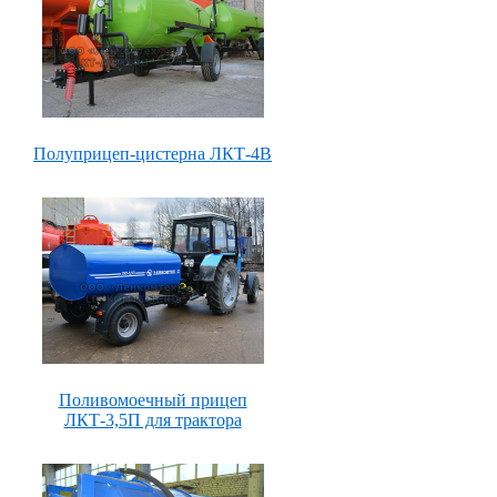
Полуприцеп-цистерна ЛКТ-4В
Поливомоечный прицеп
ЛКТ-3,5П для трактора