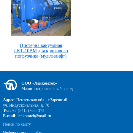
Цистерна вакуумная
ЛКТ-10ВМ для крюкового
погрузчика (мультилифт)
ООО «Ленкомтех»
Машиностроительный завод
Адрес
: Пензенская обл., г.Заречный,
ул. Индустриальная, д. 78
Тел:
+7 (8412) 655-373
.
E-mail
: lenkomteh@mail.ru
Поиск по сайту
Информация на сайте