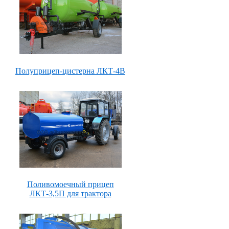
Полуприцеп-цистерна ЛКТ-4В
Поливомоечный прицеп
ЛКТ-3,5П для трактора