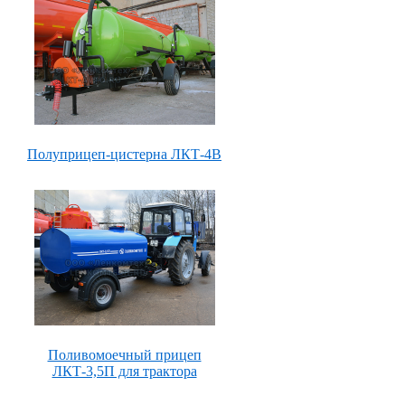
Полуприцеп-цистерна ЛКТ-4В
Поливомоечный прицеп
ЛКТ-3,5П для трактора