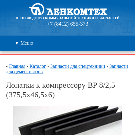
ПРОИЗВОДСТВО КОММУНАЛЬНОЙ ТЕХНИКИ И ЗАПЧАСТЕЙ
+7 (8412) 655-373
▼ Меню
Каталог
•
Главная
•
Каталог
•
Запчасти для спецтехники
•
Запчасти
для цементовозов
Дилеры
Лопатки к компрессору ВР 8/2,5
Контакты
(375,5х46,5х6)
О компании
🔍