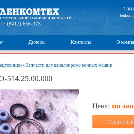
+7 (841
lenkomt
КОММУНАЛЬНОЙ ТЕХНИКИ И ЗАПЧАСТЕЙ
+7 (8412) 655-373
ог
Дилеры
Контакты
О комп
пецтехники
•
Запчасти для каналопромывочных машин
О-514.25.00.000
по за
Цена:
Узнать цен