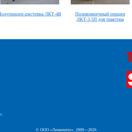
Полуприцеп-цистерна ЛКТ-4В
Поливомоечный прицеп
ЛКТ-3,5П для трактора
ых
.
© ООО «Ленкомтех», 2009—2026