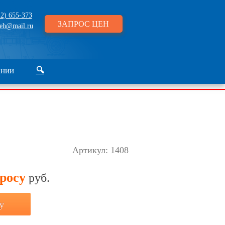
2) 655-373
ЗАПРОС ЦЕН
eh@mail.ru
ании
🔍
Артикул:
1408
просу
руб.
у