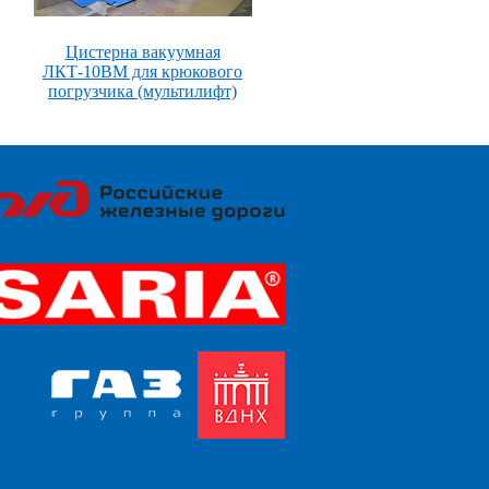
Цистерна вакуумная
ЛКТ-10ВМ для крюкового
погрузчика (мультилифт)