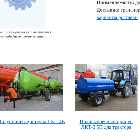
Применяемость:
дл
Доставка:
транспор
варианты доставки
ие продукции может отличаться
его вида (цвет, комплектация).
Полуприцеп-цистерна ЛКТ-4В
Поливомоечный прицеп
ЛКТ-3,5П для трактора