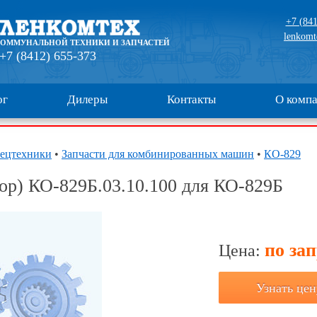
+7 (841
lenkomt
КОММУНАЛЬНОЙ ТЕХНИКИ И ЗАПЧАСТЕЙ
+7 (8412) 655-373
ог
Дилеры
Контакты
О комп
пецтехники
•
Запчасти для комбинированных машин
•
КО-829
ор) КО-829Б.03.10.100 для КО-829Б
по за
Цена:
Узнать цен