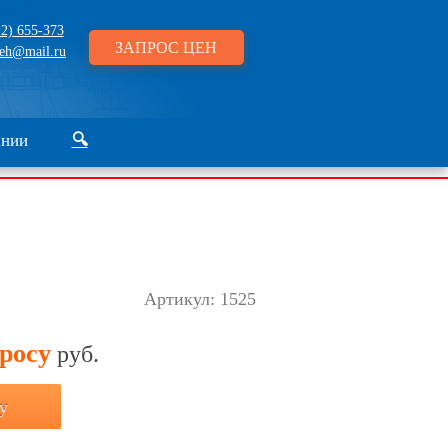
2) 655-373
ЗАПРОС ЦЕН
eh@mail.ru
ании
🔍
Артикул:
1525
просу
руб.
у