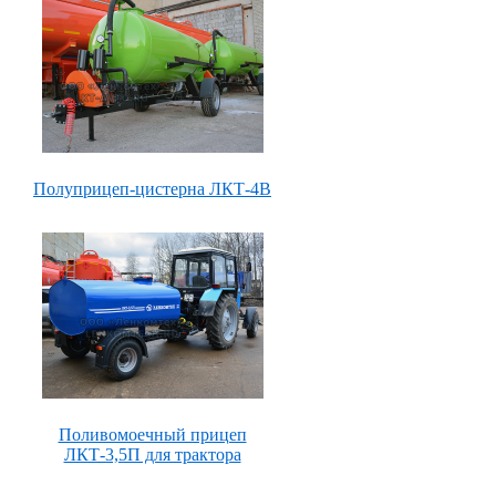
Полуприцеп-цистерна ЛКТ-4В
Поливомоечный прицеп
ЛКТ-3,5П для трактора