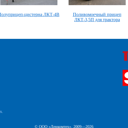
Полуприцеп-цистерна ЛКТ-4В
Поливомоечный прицеп
ЛКТ-3,5П для трактора
ых
.
© ООО «Ленкомтех», 2009—2026