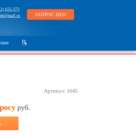
2) 655-373
ЗАПРОС ЦЕН
eh@mail.ru
ании
🔍
Артикул:
1645
просу
руб.
у