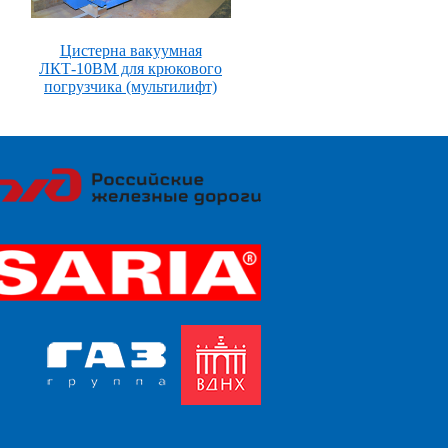
Цистерна вакуумная
ЛКТ-10ВМ для крюкового
погрузчика (мультилифт)