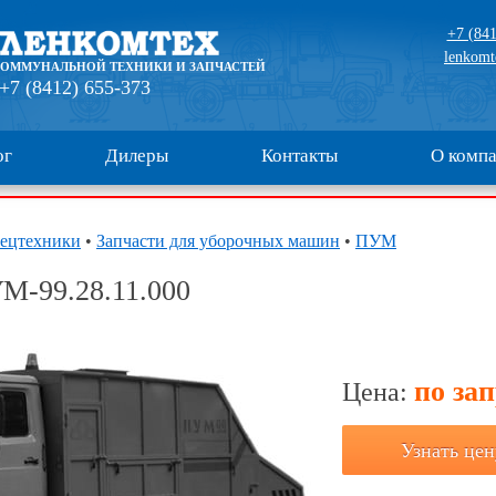
+7 (841
lenkomt
КОММУНАЛЬНОЙ ТЕХНИКИ И ЗАПЧАСТЕЙ
+7 (8412) 655-373
ог
Дилеры
Контакты
О комп
пецтехники
•
Запчасти для уборочных машин
•
ПУМ
М-99.28.11.000
по за
Цена:
Узнать цен