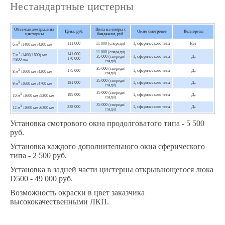
Нестандартные цистерны
Объём/диаметр/длина
Цена на опоры с
Цена, руб.
Окно смотровое
Волнорезы
цистерны
бандажом, руб.
3
111 000
11 000 (спереди)
1, сферического типа
Нет
6 м
/1400 мм /4200 мм
11 000 (спереди)
3
141 000
7 м
/1400(1600) мм
35 000 (спереди/
1, сферического типа
Да
170 000
/4800 мм
сзади)
35 000 (спереди/
3
175 000
1, сферического типа
Да
8 м
/1600 мм /4200 мм
сзади)
35 000 (спереди/
3
181 000
1, сферического типа
Да
9 м
/1600 мм /4700 мм
сзади)
35 000 (спереди/
3
195 000
1, сферического типа
Да
10 м
/1600 мм /5200 мм
сзади)
35 000 (спереди/
3
238 000
1, сферического типа
Да
12 м
/1600 мм /6200 мм
сзади)
Установка смотрового окна продолговатого типа - 5 500
руб.
Установка каждого дополнительного окна сферического
типа - 2 500 руб.
Установка в задней части цистерны открывающегося люка
D500 - 49 000 руб.
Возможность окраски в цвет заказчика
высококачественными ЛКП.